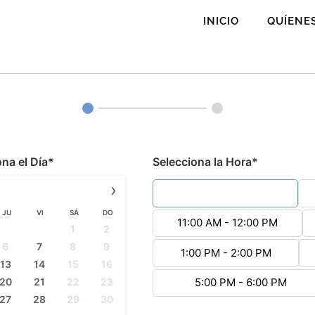
INICIO
QUÍENE
ona el Día*
Selecciona la Hora*
›
9:00 AM - 10:00 AM
JU
VI
SÁ
DO
11:00 AM - 12:00 PM
1
2
6
7
8
9
1:00 PM - 2:00 PM
13
14
15
16
20
21
22
23
5:00 PM - 6:00 PM
27
28
29
30