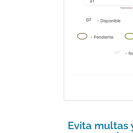
31
Powered by
07
-
Disponible
·
07
07
-
Pendiente
07
-
No
Evita multas 